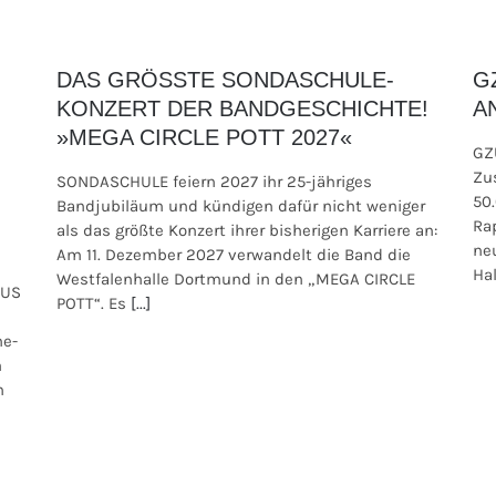
DAS GRÖSSTE SONDASCHULE-
G
KONZERT DER BANDGESCHICHTE!
A
»MEGA CIRCLE POTT 2027«
GZ
Zu
SONDASCHULE feiern 2027 ihr 25-jähriges
50
Bandjubiläum und kündigen dafür nicht weniger
Ra
als das größte Konzert ihrer bisherigen Karriere an:
ne
Am 11. Dezember 2027 verwandelt die Band die
Hal
Westfalenhalle Dortmund in den „MEGA CIRCLE
AUS
POTT“. Es
[...]
ne-
m
n