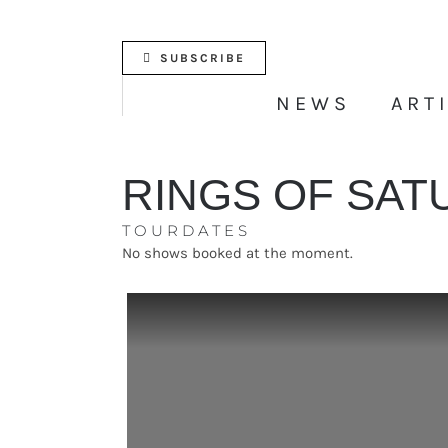
Skip
to
content
SUBSCRIBE
NEWS
ART
RINGS OF SAT
TOURDATES
No shows booked at the moment.