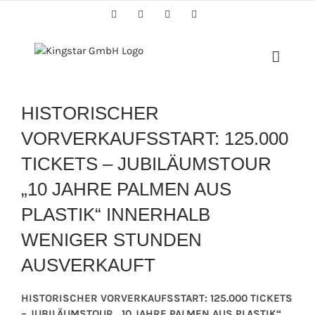
Skip
Facebook
Twitter
Instagram
YouTube
to
content
HISTORISCHER
VORVERKAUFSSTART: 125.000
TICKETS – JUBILÄUMSTOUR
„10 JAHRE PALMEN AUS
PLASTIK“ INNERHALB
WENIGER STUNDEN
AUSVERKAUFT
HISTORISCHER VORVERKAUFSSTART: 125.000 TICKETS
– JUBILÄUMSTOUR „10 JAHRE PALMEN AUS PLASTIK“