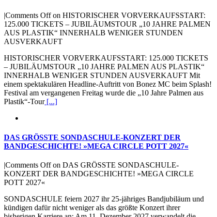
|
Comments Off
on HISTORISCHER VORVERKAUFSSTART:
125.000 TICKETS – JUBILÄUMSTOUR „10 JAHRE PALMEN
AUS PLASTIK“ INNERHALB WENIGER STUNDEN
AUSVERKAUFT
HISTORISCHER VORVERKAUFSSTART: 125.000 TICKETS
– JUBILÄUMSTOUR „10 JAHRE PALMEN AUS PLASTIK“
INNERHALB WENIGER STUNDEN AUSVERKAUFT Mit
einem spektakulären Headline-Auftritt von Bonez MC beim Splash!
Festival am vergangenen Freitag wurde die „10 Jahre Palmen aus
Plastik“-Tour
[...]
DAS GRÖSSTE SONDASCHULE-KONZERT DER
BANDGESCHICHTE! »MEGA CIRCLE POTT 2027«
|
Comments Off
on DAS GRÖSSTE SONDASCHULE-
KONZERT DER BANDGESCHICHTE! »MEGA CIRCLE
POTT 2027«
SONDASCHULE feiern 2027 ihr 25-jähriges Bandjubiläum und
kündigen dafür nicht weniger als das größte Konzert ihrer
bisherigen Karriere an: Am 11. Dezember 2027 verwandelt die