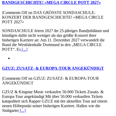
BANDGESCHICHTE! »MEGA CIRCLE POTT 2027«
|
Comments Off
on DAS GRÖSSTE SONDASCHULE-
KONZERT DER BANDGESCHICHTE! »MEGA CIRCLE
POTT 2027«
SONDASCHULE feiern 2027 ihr 25-jähriges Bandjubiläum und
kündigen dafür nicht weniger als das größte Konzert ihrer
bisherigen Karriere an: Am 11. Dezember 2027 verwandelt die
Band die Westfalenhalle Dortmund in den „MEGA CIRCLE
POTT“. Es
[...]
GZUZ: ZUSATZ- & EUROPA-TOUR ANGEKÜNDIGT
|
Comments Off
on GZUZ: ZUSATZ- & EUROPA-TOUR
ANGEKÜNDIGT
GZUZ & Kingstar Music verkaufen 50.000 Tickets Zusatz- &
Europa-Tour angekündigt Mit über 50.000 verkauften Tickets
katapultiert sich Rapper GZUZ mit der aktuellen Tour auf einem
neuen Höhepunkt seiner bisherigen Karriere. Hallen wie die
Stuttgarter
[...]