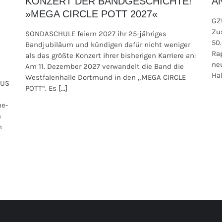
KONZERT DER BANDGESCHICHTE!
A
»MEGA CIRCLE POTT 2027«
GZ
Zu
SONDASCHULE feiern 2027 ihr 25-jähriges
50
Bandjubiläum und kündigen dafür nicht weniger
Ra
als das größte Konzert ihrer bisherigen Karriere an:
ne
Am 11. Dezember 2027 verwandelt die Band die
Hal
Westfalenhalle Dortmund in den „MEGA CIRCLE
AUS
POTT“. Es
[...]
ne-
m
n