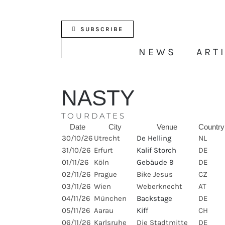
Skip
to
content
SUBSCRIBE
NEWS
ART
NASTY
TOURDATES
Date
City
Venue
Country
30/10/26
Utrecht
De Helling
NL
31/10/26
Erfurt
Kalif Storch
DE
01/11/26
Köln
Gebäude 9
DE
02/11/26
Prague
Bike Jesus
CZ
03/11/26
Wien
Weberknecht
AT
04/11/26
München
Backstage
DE
05/11/26
Aarau
Kiff
CH
06/11/26
Karlsruhe
Die Stadtmitte
DE