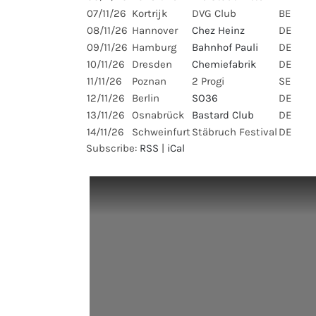
07/11/26
Kortrijk
DVG Club
BE
08/11/26
Hannover
Chez Heinz
DE
09/11/26
Hamburg
Bahnhof Pauli
DE
10/11/26
Dresden
Chemiefabrik
DE
11/11/26
Poznan
2 Progi
SE
12/11/26
Berlin
SO36
DE
13/11/26
Osnabrück
Bastard Club
DE
14/11/26
Schweinfurt
Stäbruch Festival
DE
Subscribe:
RSS
|
iCal