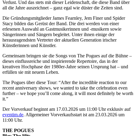
Verlust. Und das stets mit dieser Leidenschaft, die diese Band über
all die Jahre auszeichnet – ganz egal wie düster die Zeiten sind.
Die Gründungsmitglieder James Fearnley, Jem Finer und Spider
Stacy bilden das Gerüst der Band. Die drei werden von einer
erlesenen Auswahl an Gastmusikerinnen und -musikern sowie
Sängerinnen und Sängern begleitet. Unter ihnen einige der
herausragendsten Vertreter der aktuellen Generation irischer
Künstlerinnen und Künstler.
Gemeinsam bringen sie die Songs von The Pogues auf die Bühne –
dieses einflussreiche und inspirierende Repertoire, das in der
kreativen Hochphase der 1980er-Jahre seinen Ursprung hat – und
erfüllen sie mit neuem Leben.
The Pogues über diese Tour: “After the incredible reaction to our
recent anniversary shows, we wanted to take the celebration even
further – we hope you’ll come along, it will most definitely be worth
it.”
Der Vorverkauf beginnt am 17.03.2026 um 11:00 Uhr exklusiv auf
eventim.de
. Allgemeiner Vorverkaufsstart ist am 23.03.2026 um
11:00 Uhr.
THE POGUES
Play The Hits