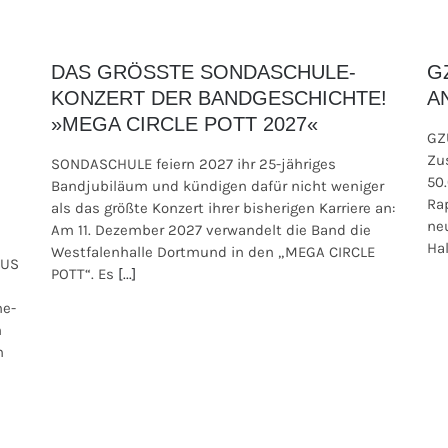
DAS GRÖSSTE SONDASCHULE-
G
KONZERT DER BANDGESCHICHTE!
A
»MEGA CIRCLE POTT 2027«
GZ
Zu
SONDASCHULE feiern 2027 ihr 25-jähriges
50
Bandjubiläum und kündigen dafür nicht weniger
Ra
als das größte Konzert ihrer bisherigen Karriere an:
ne
Am 11. Dezember 2027 verwandelt die Band die
Hal
Westfalenhalle Dortmund in den „MEGA CIRCLE
AUS
POTT“. Es
[...]
ne-
m
n