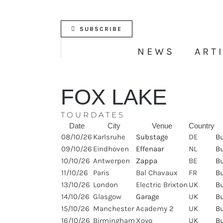
Skip
to
content
SUBSCRIBE
NEWS
ART
FOX LAKE
TOURDATES
Date
City
Venue
Country
08/10/26
Karlsruhe
Substage
DE
Bu
09/10/26
Eindhoven
Effenaar
NL
Bu
10/10/26
Antwerpen
Zappa
BE
Bu
11/10/26
Paris
Bal Chavaux
FR
Bu
13/10/26
London
Electric Brixton
UK
Bu
14/10/26
Glasgow
Garage
UK
Bu
15/10/26
Manchester
Academy 2
UK
Bu
16/10/26
Birmingham
Xoyo
UK
Bu