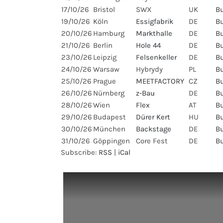
17/10/26
Bristol
SWX
UK
Bu
19/10/26
Köln
Essigfabrik
DE
Bu
20/10/26
Hamburg
Markthalle
DE
Bu
21/10/26
Berlin
Hole 44
DE
Bu
23/10/26
Leipzig
Felsenkeller
DE
Bu
24/10/26
Warsaw
Hybrydy
PL
Bu
25/10/26
Prague
MEETFACTORY
CZ
Bu
26/10/26
Nürnberg
z-Bau
DE
Bu
28/10/26
Wien
Flex
AT
Bu
29/10/26
Budapest
Dürer Kert
HU
Bu
30/10/26
München
Backstage
DE
Bu
31/10/26
Göppingen
Core Fest
DE
Bu
Subscribe:
RSS
|
iCal