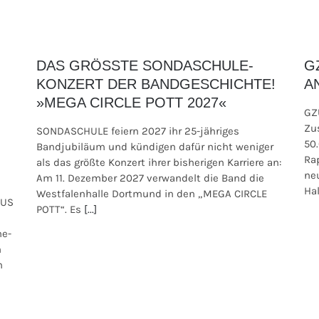
DAS GRÖSSTE SONDASCHULE-
G
KONZERT DER BANDGESCHICHTE!
A
»MEGA CIRCLE POTT 2027«
GZ
Zu
SONDASCHULE feiern 2027 ihr 25-jähriges
50
Bandjubiläum und kündigen dafür nicht weniger
Ra
als das größte Konzert ihrer bisherigen Karriere an:
ne
Am 11. Dezember 2027 verwandelt die Band die
Hal
Westfalenhalle Dortmund in den „MEGA CIRCLE
AUS
POTT“. Es
[...]
ne-
m
n