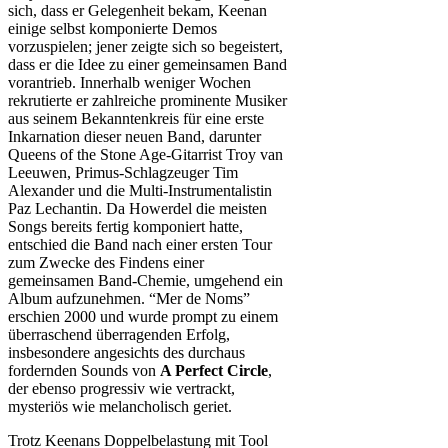
sich, dass er Gelegenheit bekam, Keenan
einige selbst komponierte Demos
vorzuspielen; jener zeigte sich so begeistert,
dass er die Idee zu einer gemeinsamen Band
vorantrieb. Innerhalb weniger Wochen
rekrutierte er zahlreiche prominente Musiker
aus seinem Bekanntenkreis für eine erste
Inkarnation dieser neuen Band, darunter
Queens of the Stone Age-Gitarrist Troy van
Leeuwen, Primus-Schlagzeuger Tim
Alexander und die Multi-Instrumentalistin
Paz Lechantin. Da Howerdel die meisten
Songs bereits fertig komponiert hatte,
entschied die Band nach einer ersten Tour
zum Zwecke des Findens einer
gemeinsamen Band-Chemie, umgehend ein
Album aufzunehmen. “Mer de Noms”
erschien 2000 und wurde prompt zu einem
überraschend überragenden Erfolg,
insbesondere angesichts des durchaus
fordernden Sounds von
A Perfect Circle
,
der ebenso progressiv wie vertrackt,
mysteriös wie melancholisch geriet.
Trotz Keenans Doppelbelastung mit Tool