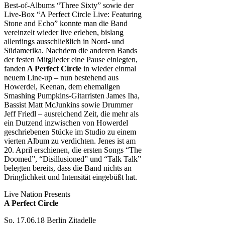
Best-of-Albums “Three Sixty” sowie der
Live-Box “A Perfect Circle Live: Featuring
Stone and Echo” konnte man die Band
vereinzelt wieder live erleben, bislang
allerdings ausschließlich in Nord- und
Südamerika. Nachdem die anderen Bands
der festen Mitglieder eine Pause einlegten,
fanden
A Perfect Circle
in wieder einmal
neuem Line-up – nun bestehend aus
Howerdel, Keenan, dem ehemaligen
Smashing Pumpkins-Gitarristen James Iha,
Bassist Matt McJunkins sowie Drummer
Jeff Friedl – ausreichend Zeit, die mehr als
ein Dutzend inzwischen von Howerdel
geschriebenen Stücke im Studio zu einem
vierten Album zu verdichten. Jenes ist am
20. April erschienen, die ersten Songs “The
Doomed”, “Disillusioned” und “Talk Talk”
belegten bereits, dass die Band nichts an
Dringlichkeit und Intensität eingebüßt hat.
Live Nation Presents
A Perfect Circle
So. 17.06.18 Berlin Zitadelle