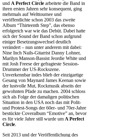
und
A Perfect Circle
arbeitete die Band in
ihren ersten Jahren sehr konsequent, ging
mehrmals auf Welttournee und
veröffentlichte schon 2003 das zweite
Album “Thirteenth Step”, das ebenso
erfolgreich war wie das Debüt. Dabei hatte
sich der Sound der Band schon aufgrund
einiger Besetzungswechsel deutlich
verändert – nun unter anderem mit dabei:
Nine Inch Nails-Gitarrist Danny Lohner,
Marilyn Manson-Bassist Jeordie White und
mit Josh Freese der gefragteste Session-
Drummer der US-Rockszene.
Unverkennbar indes blieb der einzigartige
Gesang von Maynard James Keenan sowie
der lustvolle Mut, Rockmusik abseits der
gewohnten Pfade zu machen. 2004 schloss
sich als Folge der damaligen politischen
Situation in den USA noch das mit Polit-
und Protest-Songs der 60er- und 70er-Jahre
bestückte Coveralbum “Emotive” an, bevor
es für viele Jahre still wurde um
A Perfect
Circle
.
Seit 2013 und der Veröffentlichung des