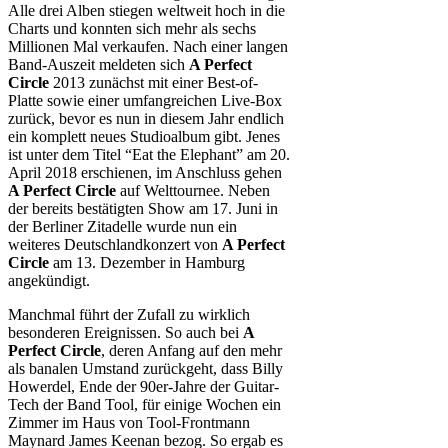
Alle drei Alben stiegen weltweit hoch in die
Charts und konnten sich mehr als sechs
Millionen Mal verkaufen. Nach einer langen
Band-Auszeit meldeten sich
A Perfect
Circle
2013 zunächst mit einer Best-of-
Platte sowie einer umfangreichen Live-Box
zurück, bevor es nun in diesem Jahr endlich
ein komplett neues Studioalbum gibt. Jenes
ist unter dem Titel “Eat the Elephant” am 20.
April 2018 erschienen, im Anschluss gehen
A Perfect Circle
auf Welttournee. Neben
der bereits bestätigten Show am 17. Juni in
der Berliner Zitadelle wurde nun ein
weiteres Deutschlandkonzert von
A Perfect
Circle
am 13. Dezember in Hamburg
angekündigt.
Manchmal führt der Zufall zu wirklich
besonderen Ereignissen. So auch bei
A
Perfect Circle
, deren Anfang auf den mehr
als banalen Umstand zurückgeht, dass Billy
Howerdel, Ende der 90er-Jahre der Guitar-
Tech der Band Tool, für einige Wochen ein
Zimmer im Haus von Tool-Frontmann
Maynard James Keenan bezog. So ergab es