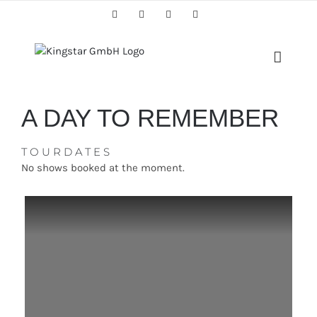
Skip
Facebook
Twitter
Instagram
YouTube
to
content
A DAY TO REMEMBER
TOURDATES
No shows booked at the moment.