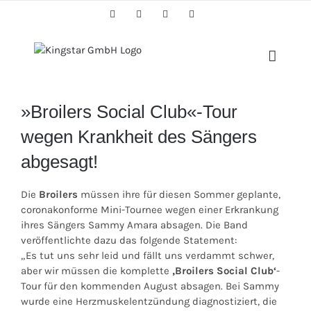
Skip
Facebook
Twitter
Instagram
YouTube
to
content
»Broilers Social Club«-Tour
wegen Krankheit des Sängers
abgesagt!
Die
Broilers
müssen ihre für diesen Sommer geplante,
coronakonforme Mini-Tournee wegen einer Erkrankung
ihres Sängers Sammy Amara absagen. Die Band
veröffentlichte dazu das folgende Statement:
„Es tut uns sehr leid und fällt uns verdammt schwer,
aber wir müssen die komplette
‚Broilers Social Club‘
-
Tour für den kommenden August absagen. Bei Sammy
wurde eine Herzmuskelentzündung diagnostiziert, die