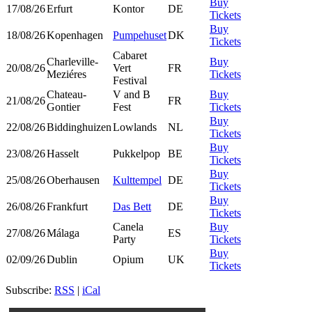
Buy
17/08/26
Erfurt
Kontor
DE
Tickets
Buy
18/08/26
Kopenhagen
Pumpehuset
DK
Tickets
Cabaret
Charleville-
Buy
20/08/26
Vert
FR
Meziéres
Tickets
Festival
Chateau-
V and B
Buy
21/08/26
FR
Gontier
Fest
Tickets
Buy
22/08/26
Biddinghuizen
Lowlands
NL
Tickets
Buy
23/08/26
Hasselt
Pukkelpop
BE
Tickets
Buy
25/08/26
Oberhausen
Kulttempel
DE
Tickets
Buy
26/08/26
Frankfurt
Das Bett
DE
Tickets
Canela
Buy
27/08/26
Málaga
ES
Party
Tickets
Buy
02/09/26
Dublin
Opium
UK
Tickets
Subscribe:
RSS
|
iCal