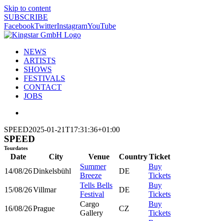
Skip to content
SUBSCRIBE
Facebook
Twitter
Instagram
YouTube
NEWS
ARTISTS
SHOWS
FESTIVALS
CONTACT
JOBS
SPEED
2025-01-21T17:31:36+01:00
SPEED
Tourdates
Date
City
Venue
Country
Ticket
Summer
Buy
14/08/26
Dinkelsbühl
DE
Breeze
Tickets
Tells Bells
Buy
15/08/26
Villmar
DE
Festival
Tickets
Cargo
Buy
16/08/26
Prague
CZ
Gallery
Tickets