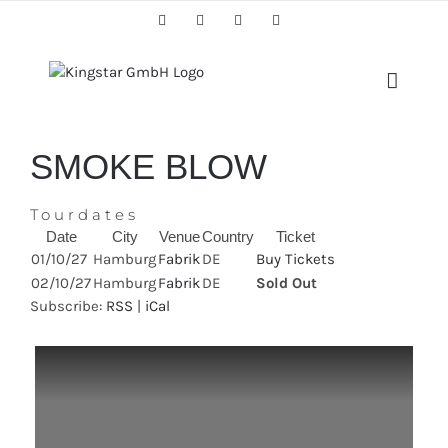
Skip
Facebook
Twitter
Instagram
YouTube
to
content
SMOKE BLOW
Tourdates
Date
City
Venue
Country
Ticket
01/10/27
Hamburg
Fabrik
DE
Buy Tickets
02/10/27
Hamburg
Fabrik
DE
Sold Out
Subscribe:
RSS
|
iCal