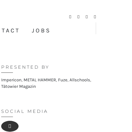
Facebook
Twitter
Instagram
YouTube
NTACT
JOBS
PRESENTED BY
Impericon
,
METAL HAMMER
,
Fuze
,
Allschools
,
Tätowier Magazin
SOCIAL MEDIA