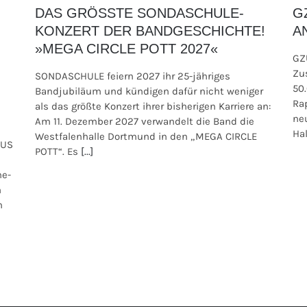
DAS GRÖSSTE SONDASCHULE-
G
KONZERT DER BANDGESCHICHTE!
A
»MEGA CIRCLE POTT 2027«
GZ
Zu
SONDASCHULE feiern 2027 ihr 25-jähriges
50
Bandjubiläum und kündigen dafür nicht weniger
Ra
als das größte Konzert ihrer bisherigen Karriere an:
ne
Am 11. Dezember 2027 verwandelt die Band die
Hal
Westfalenhalle Dortmund in den „MEGA CIRCLE
AUS
POTT“. Es
[...]
ne-
m
n