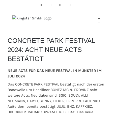
Skip
Facebook
Twitter
Instagram
YouTube
to
content
CONCRETE PARK FESTIVAL
2024: ACHT NEUE ACTS
BESTÄTIGT
NEUE ACTS FÜR DAS NEUE FESTIVAL IN MÜNSTER IM
JULI 2024
Das CONCRETE PARK FESTIVAL bestätigt nach der ersten
Bandwelle um Headliner BONEZ MC & PROVINZ acht
weitere Acts. Neu dabei sind: SSIO, SOULY, ALLI
NEUMANN, HAIYTI, CONNY, HEXER, ERROR & PAULINKO.
Außerdem bereits bestätigt: JUJU, BHZ, KAFFKIEZ,
BRUCKNER, RAUM27, KWAM.E & BILBAO. Das neue