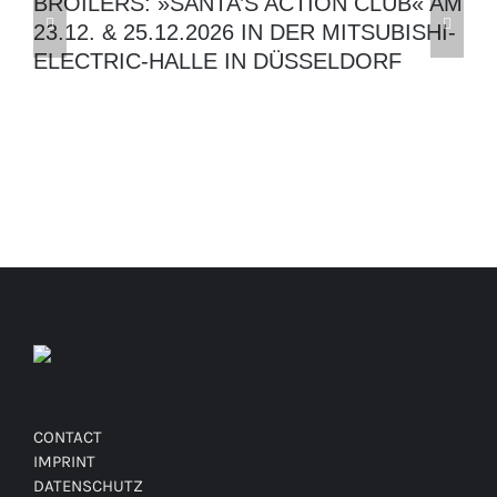
BROILERS: »SANTA’S ACTION CLUB« AM
Z
23.12. & 25.12.2026 IN DER MITSUBISHI-
ELECTRIC-HALLE IN DÜSSELDORF
CONTACT
IMPRINT
DATENSCHUTZ