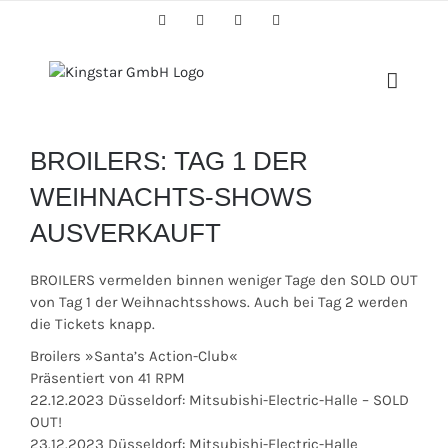
Skip
Facebook
Twitter
Instagram
YouTube
to
content
BROILERS: TAG 1 DER
WEIHNACHTS-SHOWS
AUSVERKAUFT
BROILERS vermelden binnen weniger Tage den SOLD OUT
von Tag 1 der Weihnachtsshows. Auch bei Tag 2 werden
die Tickets knapp.
Broilers »Santa’s Action-Club«
Präsentiert von 41 RPM
22.12.2023 Düsseldorf: Mitsubishi-Electric-Halle – SOLD
OUT!
23.12.2023 Düsseldorf: Mitsubishi-Electric-Halle